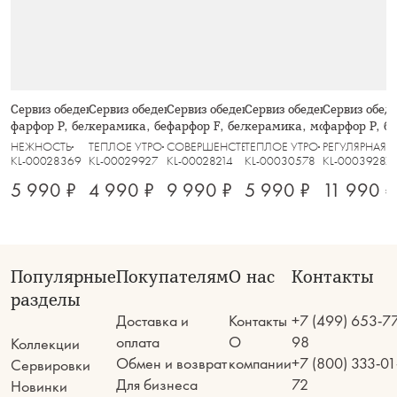
Сервиз обеденный, 6 перс, 18 пр,
Сервиз обеденный, 6 перс, 18 пр,
Сервиз обеденный, 6 перс, 18 пр,
Сервиз обеденный, 6 перс,
Сервиз обеде
фарфор P, белый, Цветы и листья,
керамика, белый, в крапинку,
фарфор F, белый, Excellence
керамика, молочный, в к
фарфор P, б
Florance
Scanno
Viveiro
кантом, Whi
НЕЖНОСТЬ
ТЕПЛОЕ УТРО
СОВЕРШЕНСТВО
ТЕПЛОЕ УТРО
РЕГУЛЯРНАЯ
KL-00028369
KL-00029927
KL-00028214
KL-00030578
KL-00039287
5 990 ₽
4 990 ₽
9 990 ₽
5 990 ₽
11 990 ₽
Популярные
Покупателям
О нас
Контакты
разделы
Доставка и
Контакты
+7 (499) 653-7
оплата
О
98
Коллекции
Обмен и возврат
компании
+7 (800) 333-01
Сервировки
Для бизнеса
72
Новинки