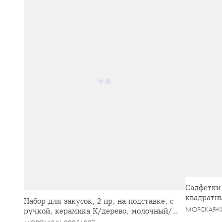
Салфетки 
квадратны
Набор для закусок, 2 пр, на подставке, с
МОРСКАЯ
K
ручкой, керамика K/дерево, молочный/
зеленый, Timber