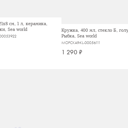
1х8 см, 1 л, керамика,
ки, Sea world
Кружка, 400 мл, стекло Б, гол
Рыбка, Sea world
-00053922
МОРСКАЯ
KL-00056111
1 290 ₽