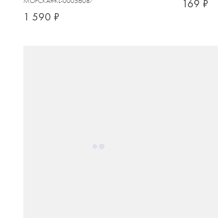
МОРСКАЯ
KL-00056087
169 ₽
1 590 ₽