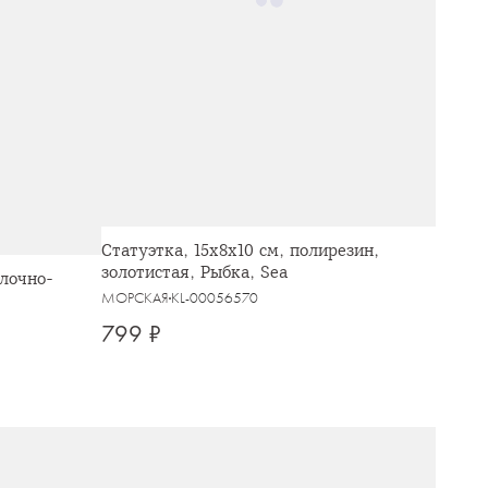
Статуэтка, 15х8х10 см, полирезин,
золотистая, Рыбка, Sea
олочно-
МОРСКАЯ
KL-00056570
799 ₽