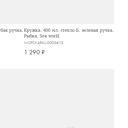
убая ручка,
Кружка, 400 мл, стекло Б, зеленая ручка,
Рыбка, Sea world
МОРСКАЯ
KL-00056112
1 290 ₽