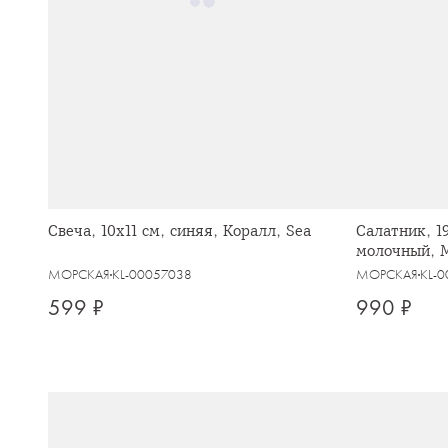
Свеча, 10x11 см, синяя, Коралл, Sea
Салатник, 1
молочный, М
МОРСКАЯ
KL-00057038
МОРСКАЯ
KL-
599 ₽
990 ₽