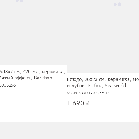
9х18х7 см, 420 мл, керамика,
ятый эффект, Barkhan
Блюдо, 26х23 см, керамика, м
голубое, Рыбки, Sea world
00055256
МОРСКАЯ
KL-00056113
1 690 ₽