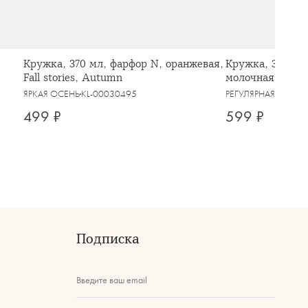
Кружка, 370 мл, фарфор N, оранжевая,
Кружка, 350 мл,
Fall stories, Autumn
молочная, в кра
ЯРКАЯ ОСЕНЬ
KL-00030495
РЕГУЛЯРНАЯ
KL-000
499 ₽
599 ₽
Подписка
Введите ваш email