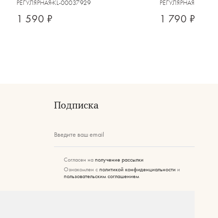
РЕГУЛЯРНАЯ
KL-00037929
РЕГУЛЯРНАЯ
KL-000
1 590 ₽
1 790 ₽
Подписка
Введите ваш email
Согласен на
получение рассылки
Ознакомлен с
политикой конфиденциальности
и
пользовательским соглашением