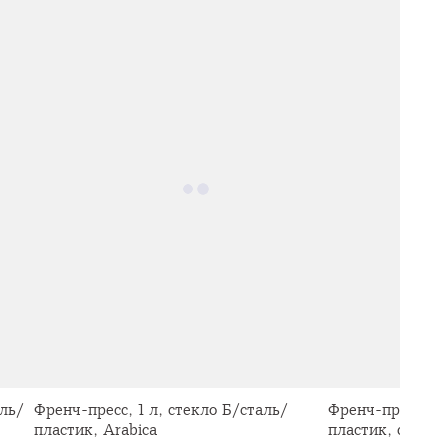
аль/
Френч-пресс, 1 л, стекло Б/сталь/
Френч-пресс, 1 
пластик, Arabica
пластик, серый,