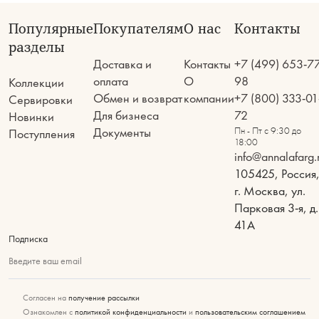
Популярные
Покупателям
О нас
Контакты
разделы
Доставка и
Контакты
+7 (499) 653-7
оплата
О
98
Коллекции
Обмен и возврат
компании
+7 (800) 333-01
Сервировки
Для бизнеса
72
Новинки
Документы
Пн - Пт с 9:30 до
Поступления
18:00
info@annalafarg.
105425, Россия
г. Москва, ул.
Парковая 3-я, д.
41А
Подписка
Введите ваш email
Согласен на
получение рассылки
Ознакомлен с
политикой конфиденциальности
и
пользовательским соглашением