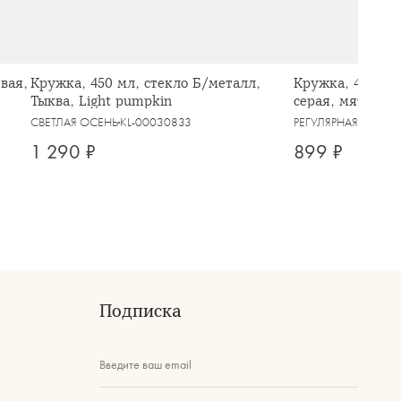
вая,
Кружка, 450 мл, стекло Б/металл,
Кружка, 460 мл,
Тыква, Light pumpkin
серая, мятый эф
Message
СВЕТЛАЯ ОСЕНЬ
KL-00030833
РЕГУЛЯРНАЯ
KL-000
1 290 ₽
899 ₽
Подписка
Введите ваш email