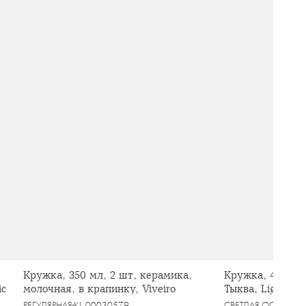
Кружка, 350 мл, 2 шт, керамика,
Кружка, 450 мл
ic
молочная, в крапинку, Viveiro
Тыква, Light pu
РЕГУЛЯРНАЯ
KL-00030579
СВЕТЛАЯ ОСЕНЬ
KL