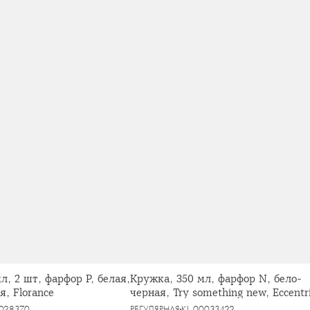
л, 2 шт, фарфор P, белая,
Кружка, 350 мл, фарфор N, бело-
я, Florance
черная, Try something new, Eccentr
0028370
РЕГУЛЯРНАЯ
KL-00033422