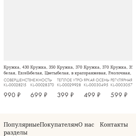
Кружка, 430 мл, 2 шт, фарфор F,
Кружка, 350 мл, 2 шт, фарфор P,
Кружка, 370 мл, 2 шт, керамика,
Кружка, 370 мл, фарфор 
Кружка, 350
белая, Excellence
белая, Цветы и листья, Florance
белая, в крапинку, Scanno
оранжевая, Fall stories, 
молочная, в 
СОВЕРШЕНСТВО
НЕЖНОСТЬ
ТЕПЛОЕ УТРО
ЯРКАЯ ОСЕНЬ
РЕГУЛЯРНАЯ
KL-00028215
KL-00028370
KL-00029928
KL-00030495
KL-00030579
990 ₽
699 ₽
399 ₽
499 ₽
599 ₽
Популярные
Покупателям
О нас
Контакты
разделы