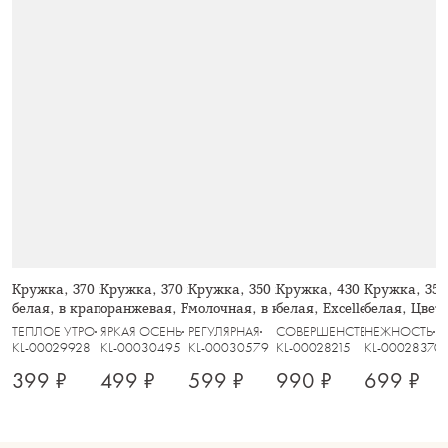
Кружка, 370 мл, 2 шт, керамика,
Кружка, 370 мл, фарфор N,
Кружка, 350 мл, 2 шт, керамика,
Кружка, 430 мл, 2 шт, фа
Кружка, 350 
белая, в крапинку, Scanno
оранжевая, Fall stories, Autumn
молочная, в крапинку, Viveiro
белая, Excellence
белая, Цветы
ТЕПЛОЕ УТРО
ЯРКАЯ ОСЕНЬ
РЕГУЛЯРНАЯ
СОВЕРШЕНСТВО
НЕЖНОСТЬ
KL-00029928
KL-00030495
KL-00030579
KL-00028215
KL-00028370
399 ₽
499 ₽
599 ₽
990 ₽
699 ₽