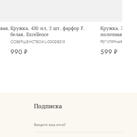
вая,
Кружка, 430 мл, 2 шт, фарфор F,
Кружка, 350 мл,
белая, Excellence
молочная, в кра
СОВЕРШЕНСТВО
KL-00028215
РЕГУЛЯРНАЯ
KL-000
990 ₽
599 ₽
Подписка
Введите ваш email