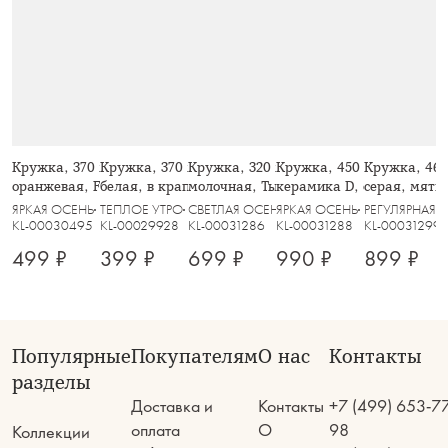
Кружка, 370 мл, фарфор N,
Кружка, 370 мл, 2 шт, керамика,
Кружка, 320 мл, керамика D,
Кружка, 450 мл, с крышк
Кружка, 460
оранжевая, Fall stories, Autumn
белая, в крапинку, Scanno
молочная, Тыквы, Bright pumpkin
керамика D, оранжевая, 
серая, мятый
Bright pumpkin
Message
ЯРКАЯ ОСЕНЬ
ТЕПЛОЕ УТРО
СВЕТЛАЯ ОСЕНЬ
ЯРКАЯ ОСЕНЬ
РЕГУЛЯРНАЯ
KL-00030495
KL-00029928
KL-00031286
KL-00031288
KL-00031299
499 ₽
399 ₽
699 ₽
990 ₽
899 ₽
Популярные
Покупателям
О нас
Контакты
разделы
Доставка и
Контакты
+7 (499) 653-7
оплата
О
98
Коллекции