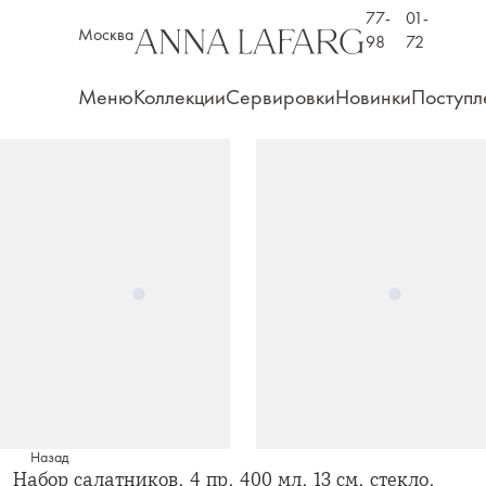
77-
01-
Москва
98
72
Меню
Коллекции
Сервировки
Новинки
Поступл
Назад
Набор салатников, 4 пр, 400 мл, 13 см, стекло,