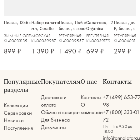
Пиала, 13х6 см, стекло Р, Saltaire
Набор салатников, 2 пр, 11 см, 280
Пиала, 11х6 см, 2 шт, фарфор N,
Салатник, 12 см, 0.4 л, с
Пиала для со
мл, Corallo
белая, с золотистым орнаментом,
Organica
P, белая, с 
Golden
White Plati
ЗИМНИЕ ОЛЕНИ
МОРСКАЯ
РЕГУЛЯРНАЯ
РЕГУЛЯРНАЯ
РЕГУЛЯРНАЯ
KL-00033135
KL-00039987
KL-00039557
KL-00039179
KL-00040312
899 ₽
1 390 ₽
1 490 ₽
699 ₽
299 ₽
Популярные
Покупателям
О нас
Контакты
разделы
Доставка и
Контакты
+7 (499) 653-7
оплата
О
98
Коллекции
Обмен и возврат
компании
+7 (800) 333-01
Сервировки
Для бизнеса
72
Новинки
Документы
Пн - Пт с 9:30 до
Поступления
18:00
info@annalafarg.