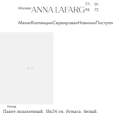
77-
01-
Москва
98
72
Меню
Коллекции
Сервировки
Новинки
Поступл
Назад
Пакет подарочный, 18х24 см, бумага, белый,