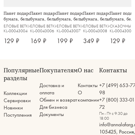
Пакет подарочный, 12х16 см,
Пакет подарочный, 26х32 см,
Пакет подарочный, 30х42 см,
Пакет подарочный, 42х48
Пакет подар
бумага, белый, Конь, White horse
бумага, белый, Конь, White horse
бумага, белый, Конь, White horse
бумага, белый, Конь, Whit
бумага, бел
город, Town
ЕЛОВЫЕ ВЕТКИ
ЕЛОВЫЕ ВЕТКИ
ЕЛОВЫЕ ВЕТКИ
ЕЛОВЫЕ ВЕТКИ
СКАЗОЧНЫЙ
KL-00043004
KL-00043006
KL-00043007
KL-00043008
KL-00043009
129 ₽
169 ₽
199 ₽
349 ₽
129 ₽
Популярные
Покупателям
О нас
Контакты
разделы
Доставка и
Контакты
+7 (499) 653-7
оплата
О
98
Коллекции
Обмен и возврат
компании
+7 (800) 333-01
Сервировки
Для бизнеса
72
Новинки
Документы
Пн - Пт с 9:30 до
Поступления
18:00
info@annalafarg.
105425, Россия