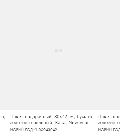
га,
Пакет подарочный, 30х42 см, бумага,
Пакет подарочны
r
золотисто-зеленый, Елка, New year
золотисто-зелен
НОВЫЙ ГОД
KL-00043042
НОВЫЙ ГОД
KL-00