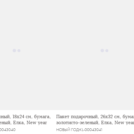
ный, 18х24 см, бумага,
Пакет подарочный, 26х32 см, бума
еный, Елка, New year
золотисто-зеленый, Елка, New yea
00043040
НОВЫЙ ГОД
KL-00043041