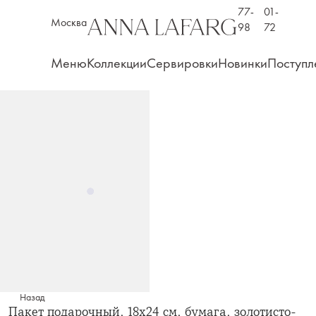
77-
01-
Москва
98
72
Меню
Коллекции
Сервировки
Новинки
Поступл
Назад
Пакет подарочный, 18х24 см, бумага, золотисто-