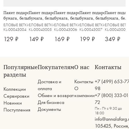
Пакет подарочный, 12х16 см,
Пакет подарочный, 18х24 см,
Пакет подарочный, 26х32 см,
Пакет подарочный, 30х42
Пакет подар
бумага, белый, Конь, White horse
бумага, белый, Конь, White horse
бумага, белый, Конь, White horse
бумага, белый, Конь, Whit
бумага, белы
ЕЛОВЫЕ ВЕТКИ
ЕЛОВЫЕ ВЕТКИ
ЕЛОВЫЕ ВЕТКИ
ЕЛОВЫЕ ВЕТКИ
ЕЛОВЫЕ ВЕТ
KL-00043004
KL-00043005
KL-00043006
KL-00043007
KL-00043008
129 ₽
149 ₽
169 ₽
199 ₽
349 ₽
Популярные
Покупателям
О нас
Контакты
разделы
Доставка и
Контакты
+7 (499) 653-7
оплата
О
98
Коллекции
Обмен и возврат
компании
+7 (800) 333-01
Сервировки
Для бизнеса
72
Новинки
Документы
Пн - Пт с 9:30 до
Поступления
18:00
info@annalafarg.
105425, Россия