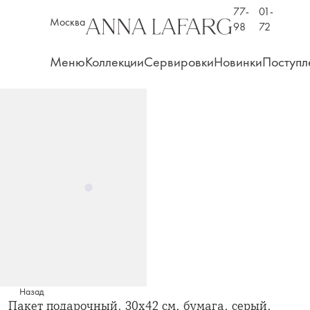
77-
01-
Москва
98
72
Меню
Коллекции
Сервировки
Новинки
Поступл
Назад
Пакет подарочный, 30х42 см, бумага, серый,