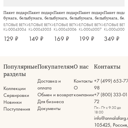
Пакет подарочный, 12х16 см,
Пакет подарочный, 18х24 см,
Пакет подарочный, 26х32 см,
Пакет подарочный, 30х42
Пакет подар
бумага, белый, Конь, White horse
бумага, белый, Конь, White horse
бумага, белый, Конь, White horse
бумага, белый, Конь, Whit
бумага, белы
ЕЛОВЫЕ ВЕТКИ
ЕЛОВЫЕ ВЕТКИ
ЕЛОВЫЕ ВЕТКИ
ЕЛОВЫЕ ВЕТКИ
ЕЛОВЫЕ ВЕТ
KL-00043004
KL-00043005
KL-00043006
KL-00043007
KL-00043008
129 ₽
149 ₽
169 ₽
199 ₽
349 ₽
Популярные
Покупателям
О нас
Контакты
разделы
Доставка и
Контакты
+7 (499) 653-7
оплата
О
98
Коллекции
Обмен и возврат
компании
+7 (800) 333-01
Сервировки
Для бизнеса
72
Новинки
Документы
Пн - Пт с 9:30 до
Поступления
18:00
info@annalafarg.
105425, Россия