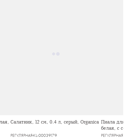
лая,
Салатник, 12 см, 0.4 л, серый, Organica
Пиала для соуса
белая, с серебр
Platinum
РЕГУЛЯРНАЯ
KL-00039179
РЕГУЛЯРНАЯ
KL-000