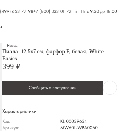
 (499) 653-77-98
+7 (800) 333-01-72
Пн - Пт с 9:30 до 18:00
а
Назад
Пиала, 12,5х7 см, фарфор P, белая, White
Basics
399 ₽
Сообщить о поступлении
Характеристики
Код:
KL-00039634
Артикул:
MW601-WBA0060