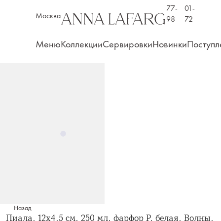
77-
01-
Москва
98
72
Меню
Коллекции
Сервировки
Новинки
Поступл
Назад
Пиала, 12х4,5 см, 250 мл, фарфор P, белая, Волны,