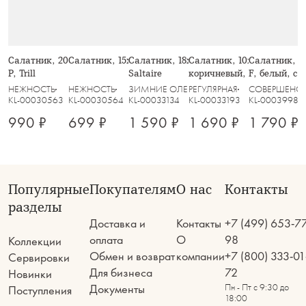
Салатник, 20х8 см, 910 мл, стекло
Салатник, 15х6 см, стекло Р, Trill
Салатник, 18х9 см, 1 л, стекло Р,
Салатник, 10х17 см, 1,1 л,
Салатник, 23
Р, Trill
Saltaire
коричневый, Узоры, Gala
F, белый, с 
Lotus silver
НЕЖНОСТЬ
НЕЖНОСТЬ
ЗИМНИЕ ОЛЕНИ
РЕГУЛЯРНАЯ
СОВЕРШЕНС
KL-00030563
KL-00030564
KL-00033134
KL-00033193
KL-00039984
990 ₽
699 ₽
1 590 ₽
1 690 ₽
1 790 ₽
Популярные
Покупателям
О нас
Контакты
разделы
Доставка и
Контакты
+7 (499) 653-7
оплата
О
98
Коллекции
Обмен и возврат
компании
+7 (800) 333-01
Сервировки
Для бизнеса
72
Новинки
Документы
Пн - Пт с 9:30 до
Поступления
18:00