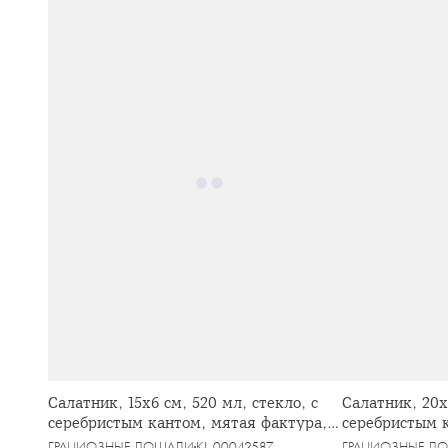
Салатник, 15х6 см, 520 мл, стекло, с
Салатник, 20х8
серебристым кантом, мятая фактура,
серебристым 
Pianо
Piano
ГРАЦИОЗНЫЕ ЛОШАДИ
KL-00042587
ГРАЦИОЗНЫЕ Л