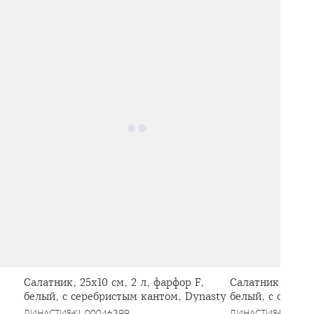
Салатник, 25х10 см, 2 л, фарфор F,
Салатник, 14х5 
белый, с серебристым кантом, Dynasty
белый, с сереб
ДИНАСТИЯ
KL-00046399
ДИНАСТИЯ
KL-000