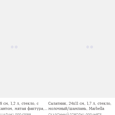
 см, 1,2 л, стекло, с
Салатник, 24х11 см, 1,7 л, стекло,
кантом, мятая фактура,
молочный/шампань, Marbella
ОШАДИ
KL-00042588
СКАЗОЧНЫЙ ГОРОД
KL-00046975