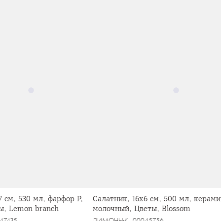
7 см, 530 мл, фарфор P,
Салатник, 16х6 см, 500 мл, керами
ы, Lemon branch
молочный, Цветы, Blossom
47435
ЛИМОНЫ
KL-00045756