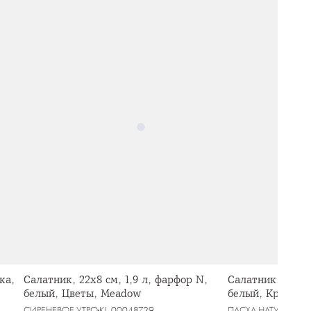
ка,
Салатник, 22х8 см, 1,9 л, фарфор N,
Салатник, 15х7 
белый, Цветы, Meadow
белый, Кролик с
Rabbit
СИРЕНЕВОЕ УТРО
KL-00048729
ПАСХА НАТУРАЛЬНА