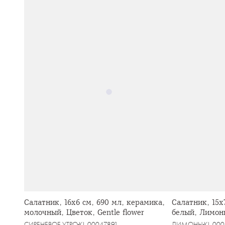
Салатник, 16х6 см, 690 мл, керамика,
Салатник, 15х
молочный, Цветок, Gentle flower
белый, Лимон
СИРЕНЕВОЕ УТРО
KL-00047891
ЛИМОНЫ
KL-000