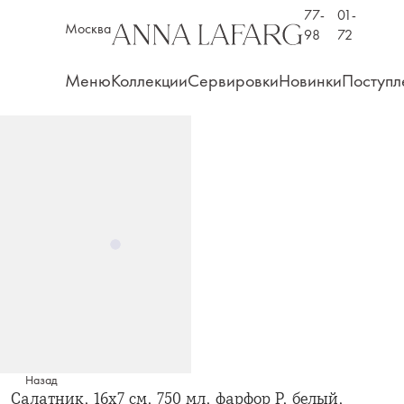
77-
01-
Москва
98
72
Меню
Коллекции
Сервировки
Новинки
Поступл
Назад
Салатник, 16х7 см, 750 мл, фарфор P, белый,