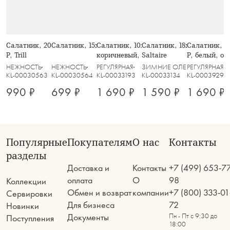
Салатник, 20х8 см, 910 мл, стекло
Салатник, 15х6 см, стекло Р, Trill
Салатник, 10х17 см, 1,1 л, стекло Р,
Салатник, 18х9 см, 1 л, ст
Салатник, 2
Р, Trill
коричневый, Узоры, Galaxy
Saltaire
P, белый, ов
НЕЖНОСТЬ
НЕЖНОСТЬ
РЕГУЛЯРНАЯ
ЗИМНИЕ ОЛЕНИ
РЕГУЛЯРНАЯ
KL-00030563
KL-00030564
KL-00033193
KL-00033134
KL-00039292
990 ₽
699 ₽
1 690 ₽
1 590 ₽
1 690 ₽
Популярные
Покупателям
О нас
Контакты
разделы
Доставка и
Контакты
+7 (499) 653-7
оплата
О
98
Коллекции
Обмен и возврат
компании
+7 (800) 333-01
Сервировки
Для бизнеса
72
Новинки
Документы
Пн - Пт с 9:30 до
Поступления
18:00