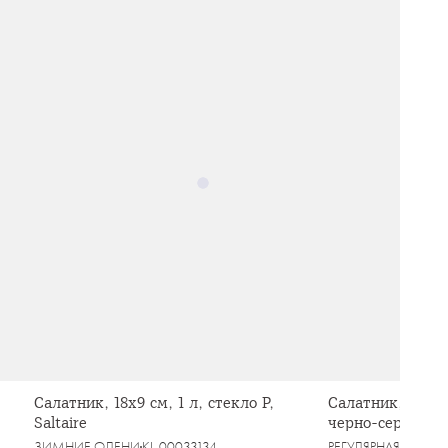
Салатник, 18х9 см, 1 л, стекло Р,
Салатник, 15,5х
Saltaire
черно-серый, в
ЗИМНИЕ ОЛЕНИ
KL-00033134
РЕГУЛЯРНАЯ
KL-000