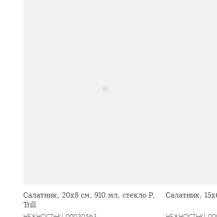
Салатник, 20х8 см, 910 мл, стекло Р,
Салатник, 15х6
Trill
НЕЖНОСТЬ
KL-00030563
НЕЖНОСТЬ
KL-0