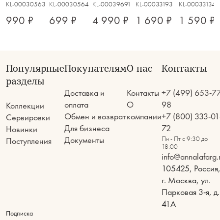
KL-00030563
KL-00030564
KL-00039691
KL-00033193
KL-00033134
990 ₽
699 ₽
4 990 ₽
1 690 ₽
1 590 ₽
Популярные
Покупателям
О нас
Контакты
разделы
Доставка и
Контакты
+7 (499) 653-7
оплата
О
98
Коллекции
Обмен и возврат
компании
+7 (800) 333-01
Сервировки
Для бизнеса
72
Новинки
Документы
Пн - Пт с 9:30 до
Поступления
18:00
info@annalafarg.
105425, Россия
г. Москва, ул.
Парковая 3-я, д.
41А
Подписка