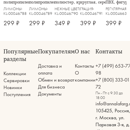
полипропилен, круглая, зеленая,
полипропилен, круглая, молочная,
полиэстер, круглая, бежевая,
круглая, серебристая, Ro
ПВХ, фигурн
Косы, Matera
Косы, Matera
Matera
ЛИМОНЫ
ЛИМОНЫ
НЕЖНЫЕ ЦВЕТЫ
ГРАЦИЯ
РЕГУЛЯРНАЯ
KL-00046788
KL-00046789
KL-00046790
KL-00046791
KL-00046638
299 ₽
299 ₽
349 ₽
399 ₽
399 ₽
Популярные
Покупателям
О нас
Контакты
разделы
Доставка и
Контакты
+7 (499) 653-7
оплата
О
98
Коллекции
Обмен и возврат
компании
+7 (800) 333-01
Сервировки
Для бизнеса
72
Новинки
Документы
Пн - Пт с 9:30 до
Поступления
18:00
info@annalafarg.
105425, Россия
г. Москва, ул.
Парковая 3-я, д.