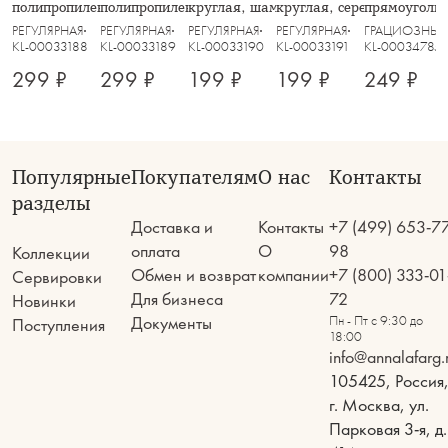
полипропилен, круглая, песочно-
полипропилен, круглая, молочно-
круглая, шампань, Positano
круглая, серебристая, Pos
прямоугольн
коричневая, Matera
бежевая, Matera
серебристая,
РЕГУЛЯРНАЯ
РЕГУЛЯРНАЯ
РЕГУЛЯРНАЯ
РЕГУЛЯРНАЯ
ГРАЦИОЗНЫ
KL-00033188
KL-00033189
KL-00033190
KL-00033191
KL-00034785
299 ₽
299 ₽
199 ₽
199 ₽
249 ₽
Популярные
Покупателям
О нас
Контакты
разделы
Доставка и
Контакты
+7 (499) 653-7
оплата
О
98
Коллекции
Обмен и возврат
компании
+7 (800) 333-01
Сервировки
Для бизнеса
72
Новинки
Документы
Пн - Пт с 9:30 до
Поступления
18:00
info@annalafarg.
105425, Россия
г. Москва, ул.
Парковая 3-я, д.