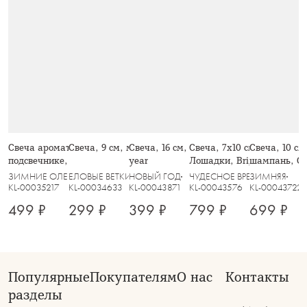
Свеча ароматическая, 7x6 см, в
Свеча, 9 см, молочная, Олень, Deer
Свеча, 16 см, зеленая, Елка, New
Свеча, 7х10 см, цилиндри
Свеча, 10 с
подсвечнике, с крышкой, стекло,
year
Лошадки, Bright horse
шампань, C
Neroil&Citrus, Poem
ЗИМНИЕ ОЛЕНИ
ЕЛОВЫЕ ВЕТКИ
НОВЫЙ ГОД
ЧУДЕСНОЕ ВРЕМЯ
ЗИМНЯЯ
KL-00035217
KL-00034633
KL-00043871
KL-00043576
KL-00043722
499 ₽
299 ₽
399 ₽
799 ₽
699 ₽
Популярные
Покупателям
О нас
Контакты
разделы