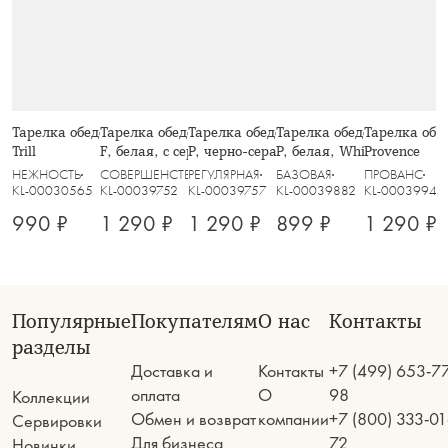
Тарелка обеденная, 26 см, стекло Р,
Тарелка обеденная, 26,5 см, фарфор
Тарелка обеденная, 27,5 см, фарфор
Тарелка обеденная, 27,5 
Тарелка обед
Trill
F, белая, с серебристым кантом,
P, черно-серая, в крапинку, Umi
P, белая, White Basics
Provence
Lotus silver
НЕЖНОСТЬ
СОВЕРШЕНСТВО
РЕГУЛЯРНАЯ
БАЗОВАЯ
ПРОВАНС
KL-00030565
KL-00039752
KL-00039757
KL-00039882
KL-00039941
990 ₽
1 290 ₽
1 290 ₽
899 ₽
1 290 ₽
Популярные
Покупателям
О нас
Контакты
разделы
Доставка и
Контакты
+7 (499) 653-7
оплата
О
98
Коллекции
Обмен и возврат
компании
+7 (800) 333-01
Сервировки
Для бизнеса
72
Новинки