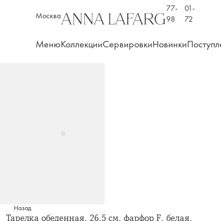
77-
01-
Москва
98
72
Меню
Коллекции
Сервировки
Новинки
Поступл
Назад
Тарелка обеденная, 26,5 см, фарфор F, белая,