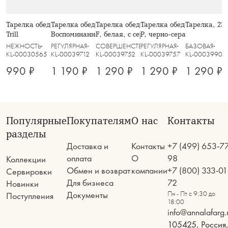
Тарелка обеденная, 26 см, стекло Р,
Тарелка обеденная, 27,5 см,
Тарелка обеденная, 26,5 см, фарфор
Тарелка обеденная, 27,5 
Тарелка, 23
Trill
Воспоминание
F, белая, с серебристым кантом,
P, черно-серая, в крапин
Lotus silver
НЕЖНОСТЬ
РЕГУЛЯРНАЯ
СОВЕРШЕНСТВО
РЕГУЛЯРНАЯ
БАЗОВАЯ
KL-00030565
KL-00039712
KL-00039752
KL-00039757
KL-00039900
990 ₽
1 190 ₽
1 290 ₽
1 290 ₽
1 290 ₽
Популярные
Покупателям
О нас
Контакты
разделы
Доставка и
Контакты
+7 (499) 653-7
оплата
О
98
Коллекции
Обмен и возврат
компании
+7 (800) 333-01
Сервировки
Для бизнеса
72
Новинки
Документы
Пн - Пт с 9:30 до
Поступления
18:00
info@annalafarg.
105425, Россия