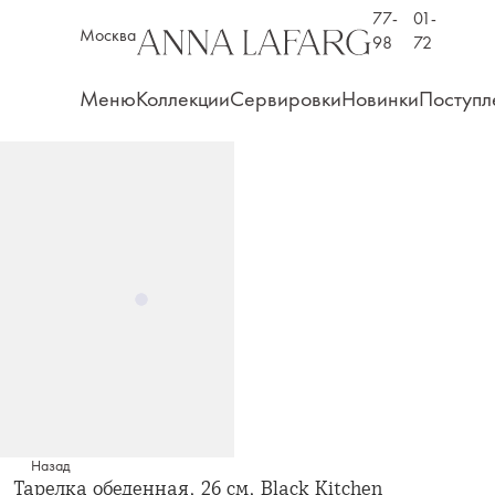
77-
01-
Москва
98
72
Меню
Коллекции
Сервировки
Новинки
Поступл
Назад
Тарелка обеденная, 26 см, Black Kitchen