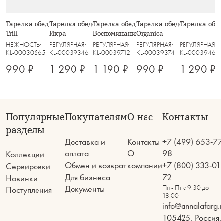
Тарелка обеденная, 26 см, стекло Р,
Тарелка обеденная, 27.5 см, пепел,
Тарелка обеденная, 27,5 см,
Тарелка обеденная, 27 см
Тарелка обед
Trill
Икра
Воспоминание
Organica
НЕЖНОСТЬ
РЕГУЛЯРНАЯ
РЕГУЛЯРНАЯ
РЕГУЛЯРНАЯ
РЕГУЛЯРНАЯ
KL-00030565
KL-00039346
KL-00039712
KL-00039374
KL-00039460
990 ₽
1 290 ₽
1 190 ₽
990 ₽
1 290 ₽
Популярные
Покупателям
О нас
Контакты
разделы
Доставка и
Контакты
+7 (499) 653-7
оплата
О
98
Коллекции
Обмен и возврат
компании
+7 (800) 333-01
Сервировки
Для бизнеса
72
Новинки
Документы
Пн - Пт с 9:30 до
Поступления
18:00
info@annalafarg.
105425, Россия