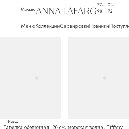
77-
01-
Москва
98
72
Меню
Коллекции
Сервировки
Новинки
Поступл
Назад
Тарелка обеденная, 26 см, морская волна, Tiffany