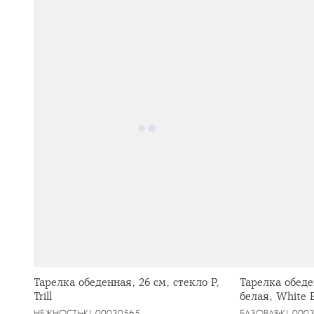
Тарелка обеденная, 26 см, стекло Р,
Тарелка обеде
Trill
белая, White B
НЕЖНОСТЬ
KL-00030565
БАЗОВАЯ
KL-000