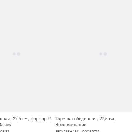
нная, 27,5 см, фарфор P,
Тарелка обеденная, 27,5 см,
asics
Воспоминание
39882
РЕГУЛЯРНАЯ
KL-00039712