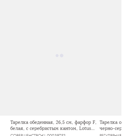
Тарелка обеденная, 26,5 см, фарфор F,
Тарелка обеденн
белая, с серебристым кантом, Lotus
черно-серая, в 
silver
СОВЕРШЕНСТВО
KL-00039752
РЕГУЛЯРНАЯ
KL-000