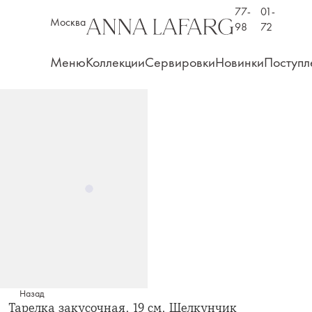
77-
01-
Москва
98
72
Меню
Коллекции
Сервировки
Новинки
Поступл
Назад
Тарелка закусочная, 19 см, Щелкунчик