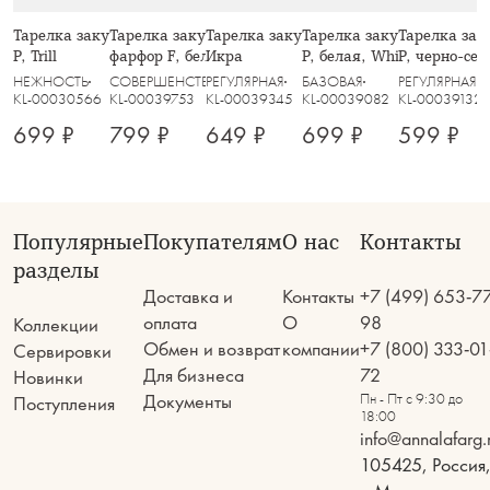
Тарелка закусочная, 21 см, стекло
Тарелка закусочная, 21,5 см,
Тарелка закусочная, 20 см, пепел,
Тарелка закусочная, 23 с
Тарелка зак
Р, Trill
фарфор F, белая, с серебристым
Икра
P, белая, White Basics
P, черно-сер
кантом, Lotus silver
НЕЖНОСТЬ
СОВЕРШЕНСТВО
РЕГУЛЯРНАЯ
БАЗОВАЯ
РЕГУЛЯРНАЯ
KL-00030566
KL-00039753
KL-00039345
KL-00039082
KL-00039132
699 ₽
799 ₽
649 ₽
699 ₽
599 ₽
Популярные
Покупателям
О нас
Контакты
разделы
Доставка и
Контакты
+7 (499) 653-7
оплата
О
98
Коллекции
Обмен и возврат
компании
+7 (800) 333-01
Сервировки
Для бизнеса
72
Новинки
Документы
Пн - Пт с 9:30 до
Поступления
18:00
info@annalafarg.
105425, Россия