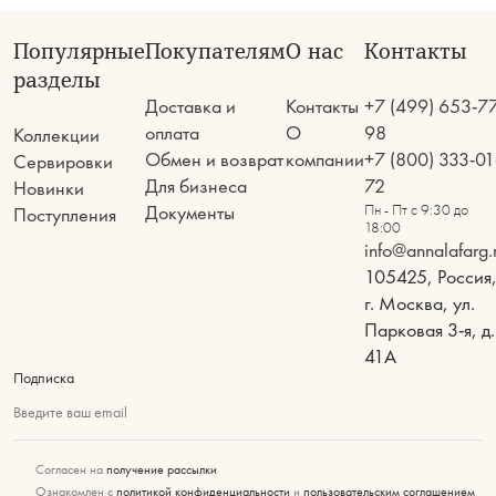
Популярные
Покупателям
О нас
Контакты
разделы
Доставка и
Контакты
+7 (499) 653-7
оплата
О
98
Коллекции
Обмен и возврат
компании
+7 (800) 333-01
Сервировки
Для бизнеса
72
Новинки
Документы
Пн - Пт с 9:30 до
Поступления
18:00
info@annalafarg.
105425, Россия
г. Москва, ул.
Парковая 3-я, д.
41А
Подписка
Введите ваш email
Согласен на
получение рассылки
Ознакомлен с
политикой конфиденциальности
и
пользовательским соглашением