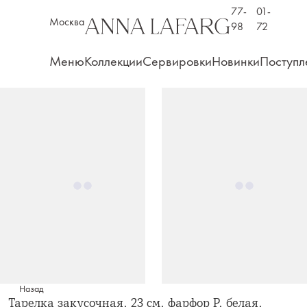
77-
01-
Москва
98
72
Меню
Коллекции
Сервировки
Новинки
Поступл
Назад
Тарелка закусочная, 23 см, фарфор P, белая,