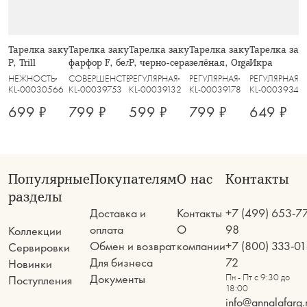
Тарелка закусочная, 21 см, стекло
Тарелка закусочная, 21,5 см,
Тарелка закусочная, 20 см, фарфор
Тарелка закусочная, 22 с
Тарелка заку
Р, Trill
фарфор F, белая, с серебристым
P, черно-серая, в крапинку, Umi
зелёная, Organica
Икра
кантом, Lotus silver
НЕЖНОСТЬ
СОВЕРШЕНСТВО
РЕГУЛЯРНАЯ
РЕГУЛЯРНАЯ
РЕГУЛЯРНАЯ
KL-00030566
KL-00039753
KL-00039132
KL-00039178
KL-00039345
699 ₽
799 ₽
599 ₽
799 ₽
649 ₽
Популярные
Покупателям
О нас
Контакты
разделы
Доставка и
Контакты
+7 (499) 653-7
оплата
О
98
Коллекции
Обмен и возврат
компании
+7 (800) 333-01
Сервировки
Для бизнеса
72
Новинки
Документы
Пн - Пт с 9:30 до
Поступления
18:00
info@annalafarg.