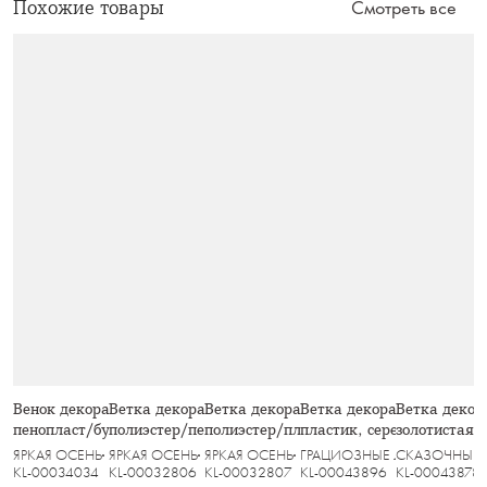
Похожие товары
Смотреть все
Венок декоративный, 13/28 см,
Ветка декоративная, 80 см,
Ветка декоративная, 94 см,
Ветка декоративная, 65 с
Ветка декор
пенопласт/бумага, Ягоды, Bright
полиэстер/пенопласт, Осенние
полиэстер/пластик, Тыквы, Bright
пластик, серебристая, Бе
золотистая,
pumpkin
листья, Bright pumpkin
pumpkin
кристаллы, Interior silver
Event
ЯРКАЯ ОСЕНЬ
ЯРКАЯ ОСЕНЬ
ЯРКАЯ ОСЕНЬ
ГРАЦИОЗНЫЕ ЛОШАДИ
СКАЗОЧНЫЙ
KL-00034034
KL-00032806
KL-00032807
KL-00043896
KL-00043878