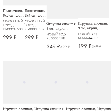
Подсвечник,
Подсвечник,
8x3 см, для
8x4 см, для
чайной
тонкой
СКАЗОЧНЫЙ
СКАЗОЧНЫЙ
Игрушка елочная,
Игрушка елочная,
свечи,
свечи,
ГОРОД
ГОРОД
9 см, акрил,
8 см, акрил,
KL-00034503
KL-00034502
стекло,
стекло,
прозрачно-
прозрачный,
НОВЫЙ ГОД
Снежинка,
Снежинка,
НОВЫЙ ГОД
299 ₽
299 ₽
золотистая,
Медведь, Event
KL-00034780
KL-00034781
Event
Event
Птица, Event
199 ₽
349 ₽
349 ₽
499 ₽
Игрушка елочная,
Игрушка елочная,
Игрушка елочная,
Игрушка