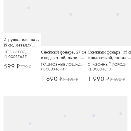
Игрушка елочная,
15 см, металл/
ткань,
НОВЫЙ ГОД
Снежный фонарь, 27 см,
Снежный фонарь, 35 с
серебристая,
KL-00035655
с подсветкой, акрил,
с подсветкой, акрил,
Ангел, Event
серебристый, Ель с
шампань, Ель с
ГРАЦИОЗНЫЕ ЛОШАДИ
СКАЗОЧНЫЙ ГОРОД
599 ₽
799 ₽
летающими блестками,
блестками, Event
KL-00034644
KL-00034640
Event
1 690 ₽
1 990 ₽
2 490 ₽
2 690 ₽