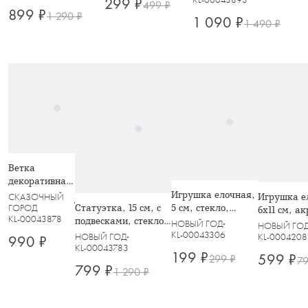
299 ₽
499 ₽
899 ₽
и цветы, Event
1 290 ₽
1 090 ₽
1 490 ₽
Ветка
декоративная,
59 см, акрил,
Игрушка елочная,
Игрушка е
СКАЗОЧНЫЙ
золотистая,
Статуэтка, 15 см, с
5 см, стекло,
ГОРОД
6x11 см, ак
KL-00043878
Кристаллы на
подвесками, стекло,
розовая, Бантик,
Хрустальн
НОВЫЙ ГОД
НОВЫЙ ГО
ветке, Event
серебристая, Ель с
Event
KL-00043306
Event
KL-0004208
НОВЫЙ ГОД
990 ₽
игрушками, Event
KL-00043783
199 ₽
599 ₽
299 ₽
79
799 ₽
1 290 ₽