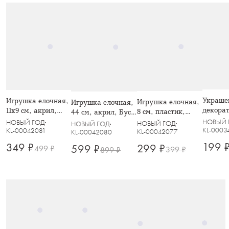
Украше
Игрушка елочная,
Игрушка елочная,
Игрушка елочная,
декорат
11х9 см, акрил,
8 см, пластик,
44 см, акрил, Бусы
см, под
Хрустальный
серебристая,
с кристаллами,
НОВЫЙ 
НОВЫЙ ГОД
НОВЫЙ ГОД
НОВЫЙ ГОД
акрил/
лебедь, Event
KL-0003
Снежинка, Event
KL-00042081
Event
KL-00042077
KL-00042080
Звезда 
199 
349 ₽
299 ₽
599 ₽
499 ₽
кристал
399 ₽
899 ₽