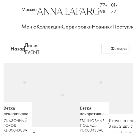
77-
01-
Москва
98
72
Меню
Коллекции
Сервировки
Новинки
Поступл
Линия
Назад
Фильтры
EVENT
Ветка
Ветка
декоративная,
декоративная,
94 см, акрил/
1,1 м, акрил/
Игрушка ел
СКАЗОЧНЫЙ
ГРАЦИОЗНЫЕ
бумага,
бумага,
ГОРОД
ЛОШАДИ
8 см, 2 шт, 
KL-00043889
KL-00043890
золотистая,
серебристая,
Шар с капл