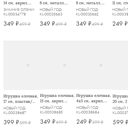
14 см, акрил,
8 см, металл,
8 см, металл,
11 см, с
прозрачно-
серебристая,
серебристая,
с крист
ЗИМНИЕ ОЛЕНИ
НОВЫЙ ГОД
НОВЫЙ ГОД
НОВЫЙ 
золотистая, Олень,
Балерина, Event
Туфелька со
Event
KL-00034778
KL-00035663
KL-00035662
KL-0003
Event
стразами, Event
349 ₽
349 ₽
349 ₽
249 ₽
499 ₽
499 ₽
499 ₽
Игрушка елочная,
Игрушка елочная,
Игрушка елочная,
Игрушка
15 см, акрил,
4х5 см, акрил,
17 см, пластик/
20 см, 2
Хрустальная
Пингвин, Event
полиэстер,
стекло,
НОВЫЙ ГОД
НОВЫЙ ГОД
НОВЫЙ ГОД
НОВЫЙ 
сосулька, Event
серебристая,
Сверка
KL-00038685
KL-00038684
KL-00038687
KL-0003
Кристалл с кистью,
сосульк
349 ₽
249 ₽
399 ₽
599 
499 ₽
399 ₽
599 ₽
Event