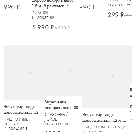
НОВЫЙ ГОД
Дерево декоративное,
Кристальная
Кристальная
Event
KL-00037198
990 ₽
990 ₽
1,5 м, 8 режимов, с
ива, Event
ива, Event
подсветкой,
ЗИМНЯЯ
299 ₽
499
серебристое, с
KL-00037182
блестками, Event
5 990 ₽
6 990 ₽
В
д
8
Украшение
м
Ветка-гирлянда
декоративное, 30
K
с
декоративная, 1,2 м,
см, подвесное,
СКАЗОЧНЫЙ
Ветка-гирлянда
К
акрил/металл,
акрил, золотистое,
ГОРОД
ГРАЦИОЗНЫЕ
декоративная, 1,2 м,
в
серебристая,
KL-00043894
ЛОШАДИ
Кристаллы, Event
акрил/металл,
ГРАЦИОЗНЫЕ ЛОШАДИ
KL-00043895
Кристаллы, Event
золотистая, Кристаллы
KL-00043893