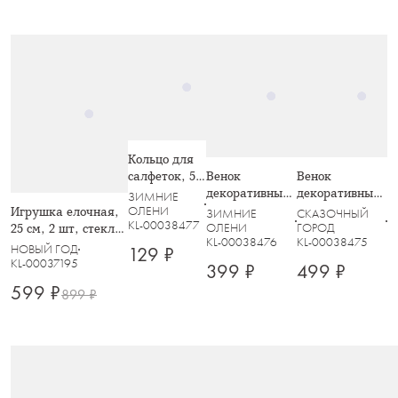
Кольцо для
Венок
Венок
салфеток, 5
декоративный,
декоративный,
см, акрил/
ЗИМНИЕ
10х20 см, для
10х20 см, для
металл,
ОЛЕНИ
Игрушка елочная,
ЗИМНИЕ
СКАЗОЧНЫЙ
KL-00038477
чайной свечи,
чайной свечи,
серебристое,
ОЛЕНИ
ГОРОД
25 см, 2 шт, стекло,
KL-00038476
KL-00038475
акрил/металл,
акрил/металл,
Кристаллы,
шампань,
НОВЫЙ ГОД
129 ₽
серебристый,
золотистый,
Event
Сосулька, Event
KL-00037195
399 ₽
499 ₽
Кристаллы,
Кристаллы,
599 ₽
Event
Event
899 ₽