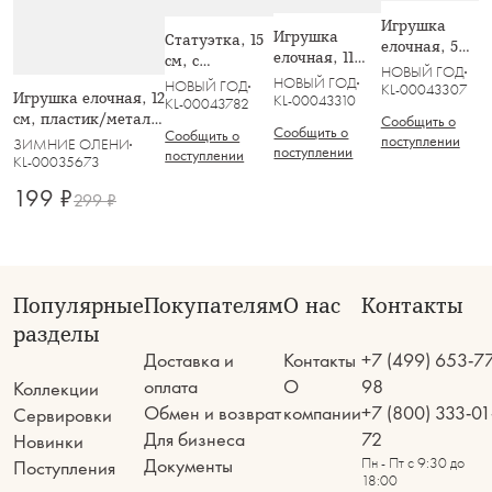
Игрушка
Игрушка
Статуэтка, 15
елочная, 5
елочная, 11
см, с
см, стекло,
НОВЫЙ ГОД
см, стекло,
подвесками,
НОВЫЙ ГОД
НОВЫЙ ГОД
золотистая,
KL-00043307
Игрушка елочная, 12
серебристая,
KL-00043310
стекло,
KL-00043782
Лошадка-
см, пластик/металл,
Ангел, Event
Сообщить о
серебристая,
качалка,
Сообщить о
Сообщить о
серебристая,
поступлении
Ель со
ЗИМНИЕ ОЛЕНИ
Event
поступлении
поступлении
Колокольчик, Event
KL-00035673
снежинками,
Event
199 ₽
299 ₽
Популярные
Покупателям
О нас
Контакты
разделы
Доставка и
Контакты
+7 (499) 653-7
оплата
О
98
Коллекции
Обмен и возврат
компании
+7 (800) 333-01
Сервировки
Для бизнеса
72
Новинки
Документы
Пн - Пт с 9:30 до
Поступления
18:00