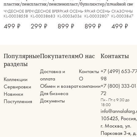
пластик/пенопласт, Красные ягоды,
пластик/пенопласт, Красные
пенопласт/бумага, Ягоды, Bright
полиэстер/пластик, Тыквы
чайной свеч
Interior bright
заснеженные ягоды, Interior bright
pumpkin
pumpkin
золотистый,
ЧУДЕСНОЕ ВРЕМЯ
ЧУДЕСНОЕ ВРЕМЯ
ЯРКАЯ ОСЕНЬ
ЯРКАЯ ОСЕНЬ
СКАЗОЧНЫЙ
KL-00038558
KL-00038683
KL-00034034
KL-00032807
KL-00038475
499 ₽
299 ₽
899 ₽
899 ₽
499 ₽
Популярные
Покупателям
О нас
Контакты
разделы
Доставка и
Контакты
+7 (499) 653-7
оплата
О
98
Коллекции
Обмен и возврат
компании
+7 (800) 333-01
Сервировки
Для бизнеса
72
Новинки
Документы
Пн - Пт с 9:30 до
Поступления
18:00
info@annalafarg.
105425, Россия
г. Москва, ул.
Парковая 3-я, д.