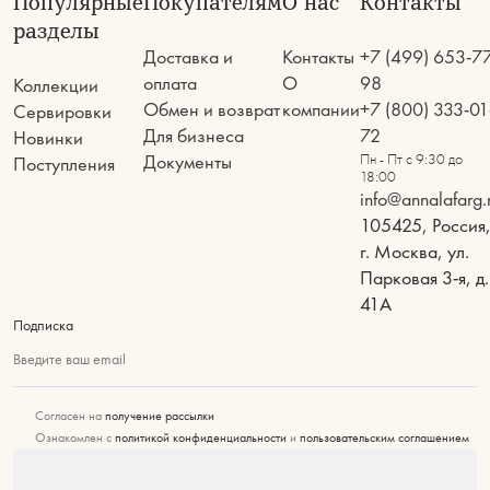
Популярные
Покупателям
О нас
Контакты
разделы
Доставка и
Контакты
+7 (499) 653-7
оплата
О
98
Коллекции
Обмен и возврат
компании
+7 (800) 333-01
Сервировки
Для бизнеса
72
Новинки
Документы
Пн - Пт с 9:30 до
Поступления
18:00
info@annalafarg.
105425, Россия
г. Москва, ул.
Парковая 3-я, д.
41А
Подписка
Введите ваш email
Согласен на
получение рассылки
Ознакомлен с
политикой конфиденциальности
и
пользовательским соглашением