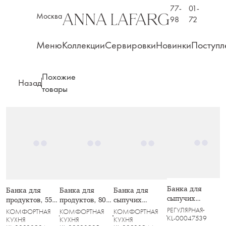
77-
01-
Москва
98
72
Меню
Коллекции
Сервировки
Новинки
Поступл
Похожие
Назад
товары
Банка для
Банка для
Банка для
Банка для
сыпучих
продуктов, 550
продуктов, 800
сыпучих
продуктов, 1 л,
мл, стекло Б/
мл, стекло Б/
продуктов, 1,1
РЕГУЛЯРНАЯ
КОМФОРТНАЯ
КОМФОРТНАЯ
КОМФОРТНАЯ
стекло Б/
KL-00047539
пластик,
пластик,
л, стекло Б/
КУХНЯ
КУХНЯ
КУХНЯ