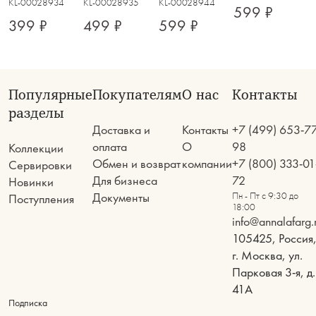
бамбук, Grand
KL-00028934
KL-00028935
KL-00028944
Special
Special
пластик,
599 ₽
Special
399 ₽
499 ₽
599 ₽
Популярные
Покупателям
О нас
Контакты
разделы
Доставка и
Контакты
+7 (499) 653-7
оплата
О
98
Коллекции
Обмен и возврат
компании
+7 (800) 333-01
Сервировки
Для бизнеса
72
Новинки
Документы
Пн - Пт с 9:30 до
Поступления
18:00
info@annalafarg.
105425, Россия
г. Москва, ул.
Парковая 3-я, д.
41А
Подписка