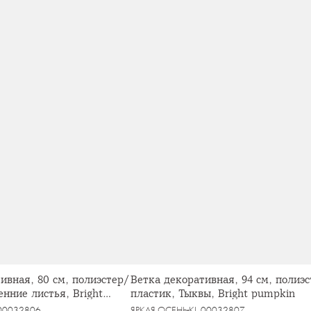
ивная, 80 см, полиэстер/
Ветка декоративная, 94 см, полиэс
енние листья, Bright
пластик, Тыквы, Bright pumpkin
-00032806
ЯРКАЯ ОСЕНЬ
KL-00032807