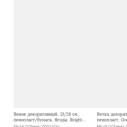
Венок декоративный, 13/28 см,
Ветка декорат
пенопласт/бумага, Ягоды, Bright
пенопласт, Ос
pumpkin
pumpkin
ЯРКАЯ ОСЕНЬ
KL-00034034
ЯРКАЯ ОСЕНЬ
KL