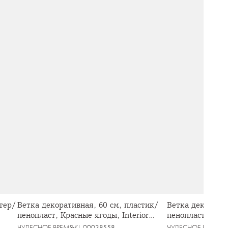
тер/
Ветка декоративная, 60 см, пластик/
Ветка декоратив
пенопласт, Красные ягоды, Interior
пенопласт, Кра
bright
ягоды, Interior b
ЧУДЕСНОЕ ВРЕМЯ
KL-00038558
ЧУДЕСНОЕ ВРЕМЯ
K