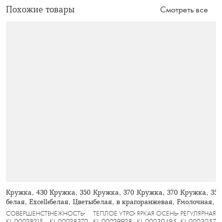
Похожие товары
Смотреть все
Кружка, 430 мл, 2 шт, фарфор F,
Кружка, 350 мл, 2 шт, фарфор P,
Кружка, 370 мл, 2 шт, керамика,
Кружка, 370 мл, фарфор 
Кружка, 350
белая, Excellence
белая, Цветы и листья, Florance
белая, в крапинку, Scanno
оранжевая, Fall stories, 
молочная, в 
СОВЕРШЕНСТВО
НЕЖНОСТЬ
ТЕПЛОЕ УТРО
ЯРКАЯ ОСЕНЬ
РЕГУЛЯРНАЯ
KL-00028215
KL-00028370
KL-00029928
KL-00030495
KL-00030579