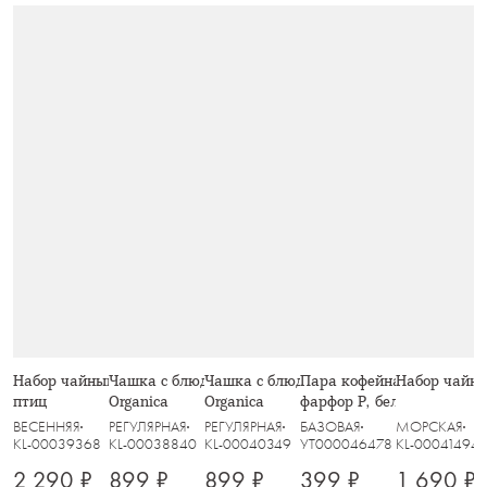
Набор чайный, 2 перс, 4 пр, Пение
Чашка с блюдцем, 90 мл, серая,
Чашка с блюдцем, 90 мл, зелёная,
Пара кофейная, 1 перс, 2 
Набор чайный
птиц
Organica
Organica
фарфор P, белая, Diamond
ВЕСЕННЯЯ
РЕГУЛЯРНАЯ
РЕГУЛЯРНАЯ
БАЗОВАЯ
МОРСКАЯ
KL-00039368
KL-00038840
KL-00040349
УТ000046478
KL-00041494
2 290 ₽
899 ₽
899 ₽
399 ₽
1 690 ₽