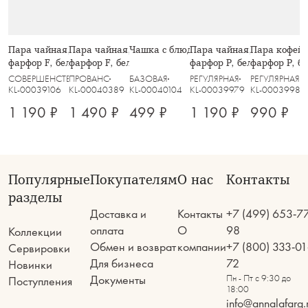
Пара чайная, 1 перс, 2 пр, 250 мл,
Пара чайная, 1 перс, 2 пр, 250 мл,
Чашка с блюдцем, 220 мл, Rock
Пара чайная, 1 перс, 2 пр
Пара кофейна
фарфор F, белая, Lotus white
фарфор F, белая, Цветы, Provence
фарфор P, белая, Волны, P
фарфор P, бе
СОВЕРШЕНСТВО
ПРОВАНС
БАЗОВАЯ
РЕГУЛЯРНАЯ
РЕГУЛЯРНАЯ
KL-00039106
KL-00040389
KL-00040104
KL-00039979
KL-00039980
1 190 ₽
1 490 ₽
499 ₽
1 190 ₽
990 ₽
Популярные
Покупателям
О нас
Контакты
разделы
Доставка и
Контакты
+7 (499) 653-7
оплата
О
98
Коллекции
Обмен и возврат
компании
+7 (800) 333-01
Сервировки
Для бизнеса
72
Новинки
Документы
Пн - Пт с 9:30 до
Поступления
18:00
info@annalafarg.