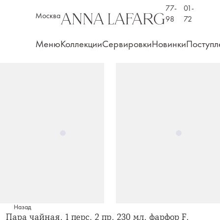
77-
01-
Москва
98
72
Меню
Коллекции
Сервировки
Новинки
Поступл
Назад
Пара чайная, 1 перс, 2 пр, 230 мл, фарфор F,