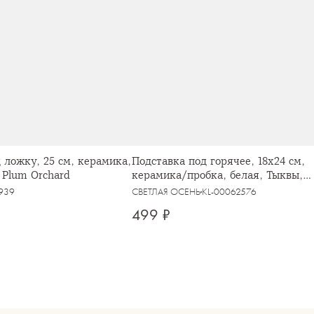
 ложку, 25 см, керамика,
Подставка под горячее, 18x24 см,
 Plum Orchard
керамика/пробка, белая, Тыквы,
Pumpkin harvest
939
СВЕТЛАЯ ОСЕНЬ
KL-00062576
499 ₽