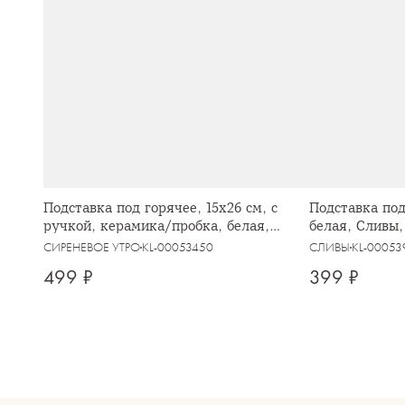
Подставка под горячее, 15x26 см, с
Подставка под
ручкой, керамика/пробка, белая,
белая, Сливы,
Сирень, Meadow
СИРЕНЕВОЕ УТРО
KL-00053450
СЛИВЫ
KL-00053
499 ₽
399 ₽