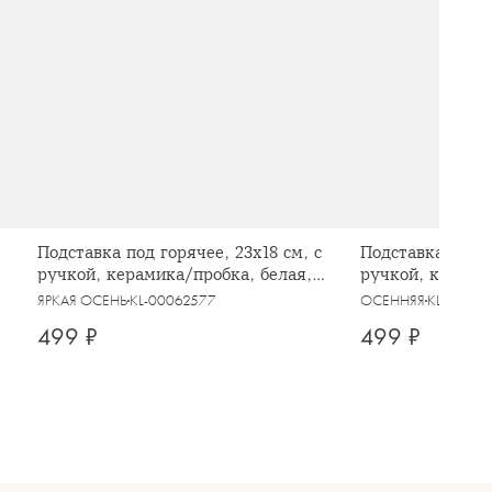
Подставка под горячее, 23x18 см, с
Подставка под г
ручкой, керамика/пробка, белая,
ручкой, керами
Осенние цветы, Autumn motifs
в осеннем лесу, 
ЯРКАЯ ОСЕНЬ
KL-00062577
ОСЕННЯЯ
KL-00062
499 ₽
499 ₽