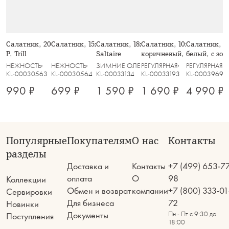
Салатник, 20х8 см, 910 мл, стекло
Салатник, 15х6 см, стекло Р, Trill
Салатник, 18х9 см, 1 л, стекло Р,
Салатник, 10х17 см, 1,1 л,
Салатник, 23
Р, Trill
Saltaire
коричневый, Узоры, Gala
белый, с зо
Golden
НЕЖНОСТЬ
НЕЖНОСТЬ
ЗИМНИЕ ОЛЕНИ
РЕГУЛЯРНАЯ
РЕГУЛЯРНАЯ
KL-00030563
KL-00030564
KL-00033134
KL-00033193
KL-00039691
990 ₽
699 ₽
1 590 ₽
1 690 ₽
4 990 ₽
Популярные
Покупателям
О нас
Контакты
разделы
Доставка и
Контакты
+7 (499) 653-7
оплата
О
98
Коллекции
Обмен и возврат
компании
+7 (800) 333-01
Сервировки
Для бизнеса
72
Новинки
Документы
Пн - Пт с 9:30 до
Поступления
18:00