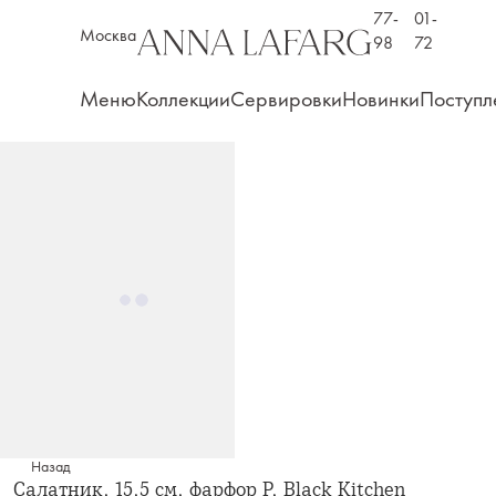
77-
01-
Москва
98
72
Меню
Коллекции
Сервировки
Новинки
Поступл
Назад
Салатник, 15,5 см, фарфор P, Black Kitchen