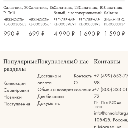
Салатник, 20х8 см, 910 мл, стекло
Салатник, 15х6 см, стекло Р, Trill
Салатник, 23х8 см, 1,7 л, фарфор N,
Салатник, 10х17 см, 1,1 л,
Салатник, 18
Р, Trill
белый, с золотистым орнаментом,
коричневый, Узоры, Gala
Saltaire
Golden
НЕЖНОСТЬ
НЕЖНОСТЬ
РЕГУЛЯРНАЯ
РЕГУЛЯРНАЯ
ЗИМНИЕ ОЛ
KL-00030563
KL-00030564
KL-00039691
KL-00033193
KL-00033134
990 ₽
699 ₽
4 990 ₽
1 690 ₽
1 590 ₽
Популярные
Покупателям
О нас
Контакты
разделы
Доставка и
Контакты
+7 (499) 653-7
оплата
О
98
Коллекции
Обмен и возврат
компании
+7 (800) 333-01
Сервировки
Для бизнеса
72
Новинки
Документы
Пн - Пт с 9:30 до
Поступления
18:00
info@annalafarg.
105425, Россия
г. Москва, ул.