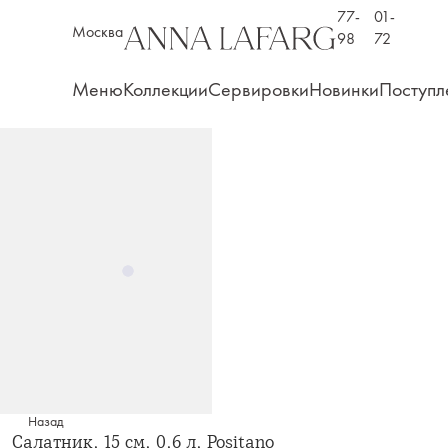
77-
01-
Москва
98
72
Меню
Коллекции
Сервировки
Новинки
Поступл
Назад
Салатник, 15 см, 0,6 л, Positano