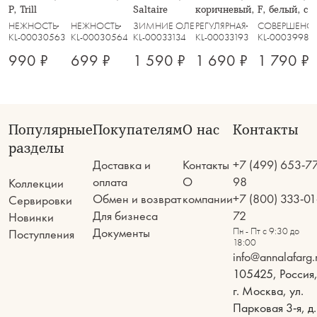
Р, Trill
Saltaire
коричневый, Узоры, Gala
F, белый, с 
Lotus silver
НЕЖНОСТЬ
НЕЖНОСТЬ
ЗИМНИЕ ОЛЕНИ
РЕГУЛЯРНАЯ
СОВЕРШЕНС
KL-00030563
KL-00030564
KL-00033134
KL-00033193
KL-00039984
990 ₽
699 ₽
1 590 ₽
1 690 ₽
1 790 ₽
Популярные
Покупателям
О нас
Контакты
разделы
Доставка и
Контакты
+7 (499) 653-7
оплата
О
98
Коллекции
Обмен и возврат
компании
+7 (800) 333-01
Сервировки
Для бизнеса
72
Новинки
Документы
Пн - Пт с 9:30 до
Поступления
18:00
info@annalafarg.
105425, Россия
г. Москва, ул.
Парковая 3-я, д.