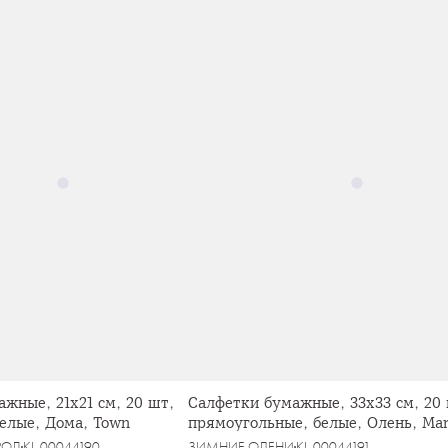
жные, 21х21 см, 20 шт,
Салфетки бумажные, 33х33 см, 20 
елые, Дома, Town
прямоугольные, белые, Олень, Mar
grey
РОД
KL-00044190
ЗИМНИЕ ОЛЕНИ
KL-00044191