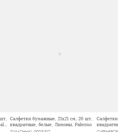
шт,
Салфетки бумажные, 21х21 см, 20 шт,
Салфетки бумажн
al
квадратные, белые, Лимоны, Palermo
квадратные, бел
Meadow
ЛИМОНЫ
KL-00051517
СИРЕНЕВОЕ УТРО
K