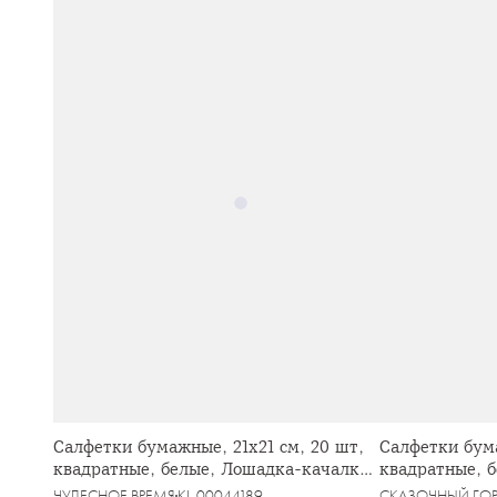
Салфетки бумажные, 21х21 см, 20 шт,
Салфетки бума
квадратные, белые, Лошадка-качалка,
квадратные, б
Miracle
ЧУДЕСНОЕ ВРЕМЯ
KL-00044189
СКАЗОЧНЫЙ ГО