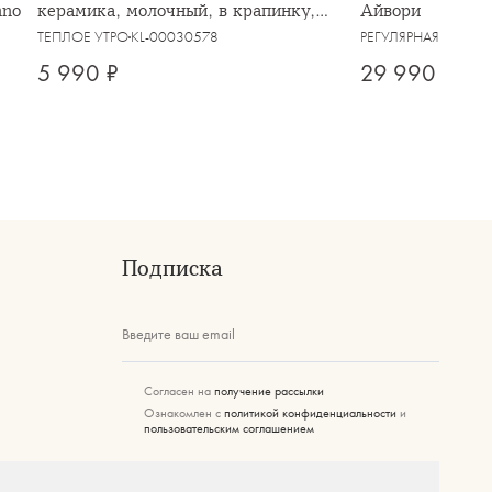
nno
керамика, молочный, в крапинку,
Айвори
Viveiro
ТЕПЛОЕ УТРО
KL-00030578
РЕГУЛЯРНАЯ
KL-000
5 990 ₽
29 990 ₽
Подписка
Введите ваш email
Согласен на
получение рассылки
Ознакомлен с
политикой конфиденциальности
и
пользовательским соглашением