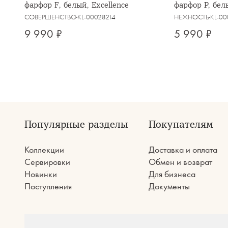
фарфор F, белый, Excellence
фарфор P, бел
Florance
СОВЕРШЕНСТВО
KL-00028214
НЕЖНОСТЬ
KL-0
9 990 ₽
5 990 ₽
Популярные разделы
Покупателям
Коллекции
Доставка и оплата
Сервировки
Обмен и возврат
Новинки
Для бизнеса
Поступления
Документы