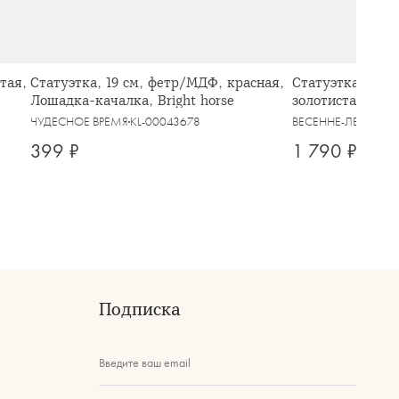
тая,
Статуэтка, 19 см, фетр/МДФ, красная,
Статуэтка, 16 с
Лошадка-качалка, Bright horse
золотистая-сер
коты, Amulet
ЧУДЕСНОЕ ВРЕМЯ
KL-00043678
ВЕСЕННЕ-ЛЕТНЯЯ
K
399 ₽
1 790 ₽
Подписка
Введите ваш email