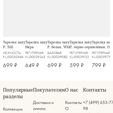
Тарелка закусочная, 21 см, стекло
Тарелка закусочная, 20 см, пепел,
Тарелка закусочная, 23 см, фарфор
Тарелка закусочная, 20 с
Тарелка заку
Р, Trill
Икра
P, белая, White Basics
P, черно-серая, в крапин
зелёная, Org
НЕЖНОСТЬ
РЕГУЛЯРНАЯ
БАЗОВАЯ
РЕГУЛЯРНАЯ
РЕГУЛЯРНАЯ
KL-00030566
KL-00039345
KL-00039082
KL-00039132
KL-00039178
699 ₽
649 ₽
699 ₽
599 ₽
799 ₽
Популярные
Покупателям
О нас
Контакты
разделы
Доставка и
Контакты
+7 (499) 653-7
оплата
О
98
Коллекции